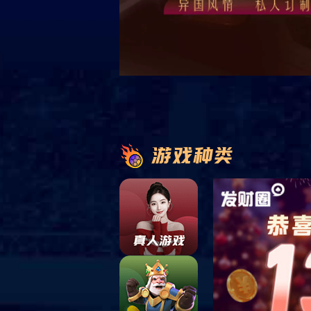
HM-FG-04
作者：admin
发布时间：2017-09-27 14:49
采用同密度的玻纤板，表面复合装
面覆玻纤毡，四边做封边处理。此
平直，安装后表面遮住龙骨面，使
面达到完美的统一，拆卸方...