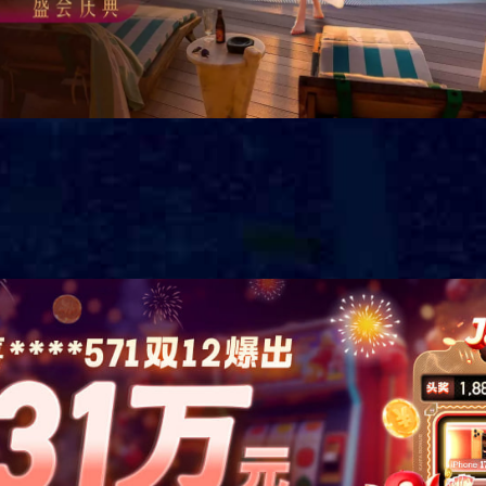
饰玻纤毡制成，背
板两边开槽、两边
明架变成暗架，表