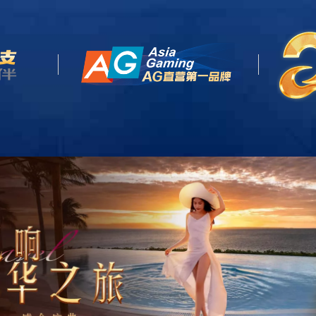
网站首页
关于我们
产品中心
客户案例