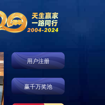
新闻中心
营销网络
联系我们